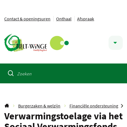
Ga
Contact & openingsuren
Onthaal
Afspraak
naar:
Naar
Tielt-
inhoud
Snel
Winge
naar
Waarmee
kunnen
ZOEKEN
we
u
helpen?
Burgerzaken & welzijn
Financiële ondersteuning
Startpagina
Verwarmingstoelage via het
SC
Sociaal Verwarmingsfonds
NA