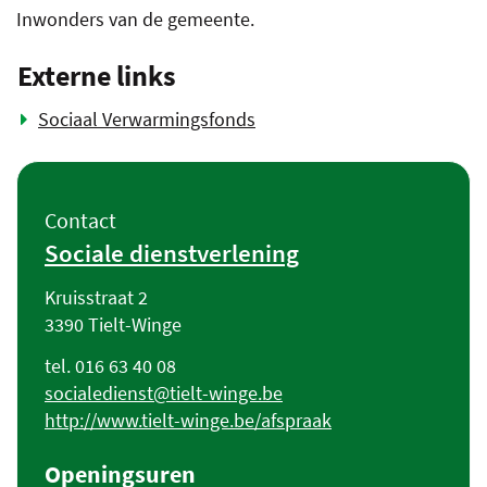
Inwonders van de gemeente.
Externe links
Sociaal Verwarmingsfonds
Contact
Contact
Sociale dienstverlening
Adres
Kruisstraat 2
,
3390
Tielt-Winge
Tel.
016 63 40 08
E-
socialedienst
@
tielt-winge.be
mail
Website
http://www.tielt-winge.be/afspraak
Openingsuren