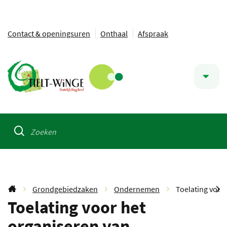
Ga
Contact & openingsuren
Onthaal
Afspraak
naar:
Naar
Tielt-
inhoud
Snel
Winge
naar
Waarmee
kunnen
ZOEKEN
we
u
helpen?
Grondgebiedzaken
Ondernemen
Toelating voor
Startpagina
Toelating voor het
SC
organiseren van
NA