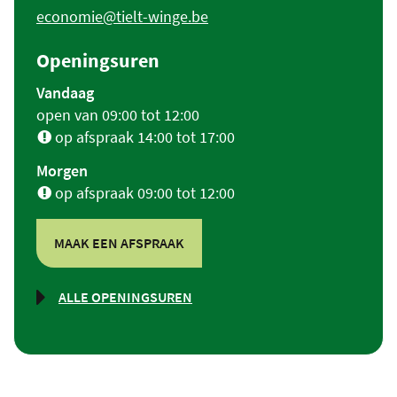
E-
economie
@
tielt-winge.be
mail
Openingsuren
Vandaag
open van
09:00
tot
12:00
op afspraak
14:00
tot
17:00
Morgen
op afspraak
09:00
tot
12:00
MAAK EEN AFSPRAAK
ALLE OPENINGSUREN
MILIEU
&
ECONOMIE