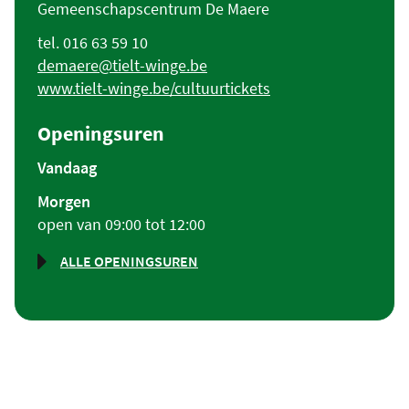
Gemeenschapscentrum De Maere
Tel.
016 63 59 10
E-
demaere
@
tielt-winge.be
mail
Website
www.tielt-winge.be/cultuurtickets
Openingsuren
Vandaag
Morgen
open van
09:00
tot
12:00
ALLE OPENINGSUREN
CULTUUR
&
SAMENLEVING