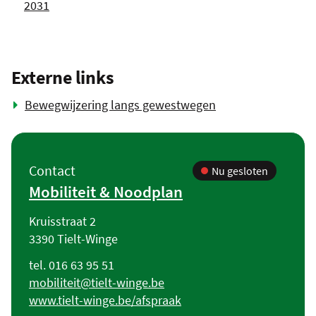
2031
Externe links
Bewegwijzering langs gewestwegen
Contact
Contact
Nu gesloten
Mobiliteit & Noodplan
Adres
Kruisstraat 2
,
3390
Tielt-Winge
Tel.
016 63 95 51
E-
mobiliteit
@
tielt-winge.be
mail
Website
www.tielt-winge.be/afspraak