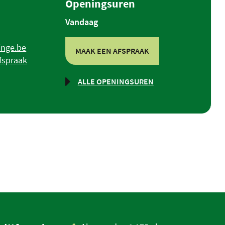
Openingsuren
Vandaag
winge.be
MAAK EEN AFSPRAAK
fspraak
ALLE OPENINGSUREN
BURGERZAKEN