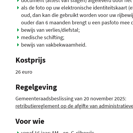
document (attest van slagen) afgeleverd door he
als de foto op uw elektronische identiteitskaart
oud, dan kan die gebruikt worden voor uw rijbewij
ouder dan 6 maanden brengt u een pasfoto mee d
bewijs van verlies/diefstal;
medische schifting;
bewijs van vakbekwaamheid.
Kostprijs
26 euro
Regelgeving
Gemeenteraadsbeslissing van 20 november 2025:
retributiereglement op de afgifte van administratiev
Voor wie
vanaf 16 jaar:
AM
- en
G-rijbewijs