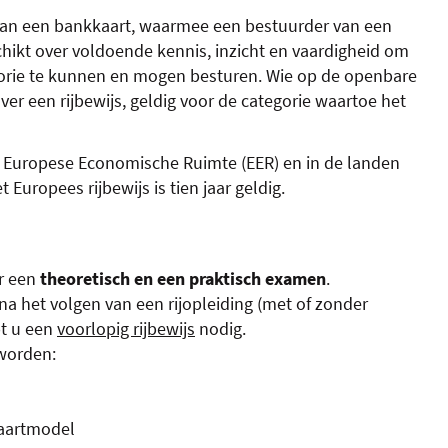
 van een bankkaart, waarmee een bestuurder van een
chikt over voldoende kennis, inzicht en vaardigheid om
orie te kunnen en mogen besturen. Wie op de openbare
r een rijbewijs, geldig voor de categorie waartoe het
 de Europese Economische Ruimte (EER) en in de landen
 Europees rijbewijs is tien jaar geldig.
or een
theoretisch en een praktisch examen
.
 het volgen van een rijopleiding (met of zonder
bt u een
voorlopig rijbewijs
nodig.
worden:
kaartmodel