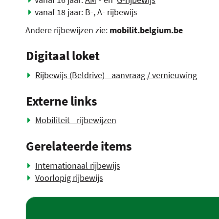
vanaf 18 jaar: B-, A- rijbewijs
Andere rijbewijzen zie:
mobilit.belgium.be
Digitaal loket
Rijbewijs (Beldrive) - aanvraag / vernieuwing
Externe links
Mobiliteit - rijbewijzen
Gerelateerde items
Internationaal rijbewijs
Voorlopig rijbewijs
Contact