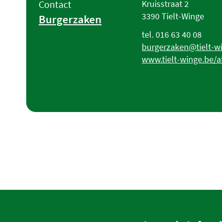
Adres
Contact
Kruisstraat 2
,
3390
Tielt-Winge
Burgerzaken
Tel.
016 63 40 08
E-
burgerzaken
@
tielt-
mail
Website
www.tielt-winge.be/a