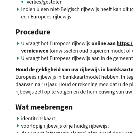
verlies/gestolen
Indien u een niet-Belgisch rijbewijs heeft kan d
een Europees rijbewijs .
Procedure
U vraagt het Europees rijbewijs
online aan
https:/
vernieuwen
(omwisselen oud papieren model of 
U vraagt het Europees rijbewijs aan in de gemeen
Houd de geldigheid van uw rijbewijs in bankkaartm
Europees rijbewijs in bankkaartmodel hebben. In tege
daarvan na 10 jaar. Houd er rekening mee dat u de 
rijbewijs zelf op te volgen en de hernieuwing van uw r
Wat meebrengen
identiteitskaart;
voorlopig rijbewijs of je huidig rijbewijs;