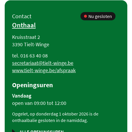
Contact
Contact
Nu gesloten
Onthaal
Adres
Kruisstraat 2
,
3390
Tielt-Winge
Tel.
016 63 40 08
E-
secretariaat
@
tielt-winge.be
mail
Website
www.tielt-winge.be/afspraak
Openingsuren
Vandaag
open van
09:00
tot
12:00
Opgelet, op donderdag 1 oktober 2026 is de
onthaalbalie gesloten in de namiddag.
ALLE OPENINGSUREN