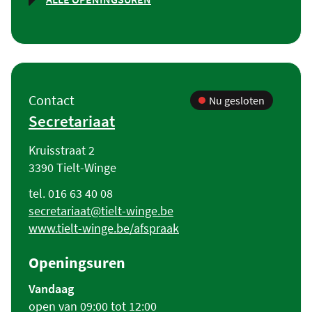
ONTHAAL
Contact
Nu gesloten
Secretariaat
Adres
Kruisstraat 2
,
3390
Tielt-Winge
Tel.
016 63 40 08
E-
secretariaat
@
tielt-winge.be
mail
Website
www.tielt-winge.be/afspraak
Openingsuren
Vandaag
open van
09:00
tot
12:00