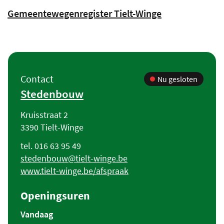
Overzicht
Gemeentewegenregister Tielt-Winge
bekendmakingen
Contact
Contact
Nu gesloten
Stedenbouw
Adres
Kruisstraat 2
,
3390
Tielt-Winge
Tel.
016 63 95 49
E-
stedenbouw
@
tielt-winge.be
mail
Website
www.tielt-winge.be/afspraak
Openingsuren
Vandaag