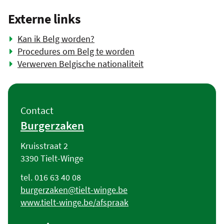
Externe links
Kan ik Belg worden?
Procedures om Belg te worden
Verwerven Belgische nationaliteit
Contact
Contact
Burgerzaken
Adres
Kruisstraat 2
,
3390
Tielt-Winge
Tel.
016 63 40 08
E-
burgerzaken
@
tielt-winge.be
mail
Website
www.tielt-winge.be/afspraak