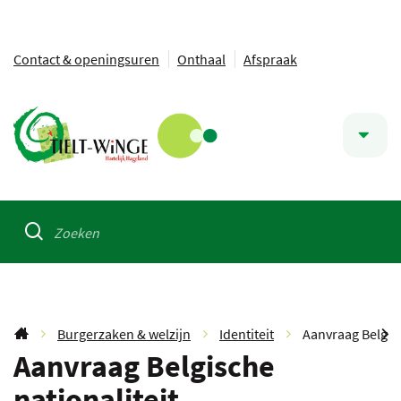
Ga
Contact & openingsuren
Onthaal
Afspraak
naar:
Naar
Tielt-
inhoud
Snel
Winge
naar
Waarmee
kunnen
ZOEKEN
we
u
helpen?
Burgerzaken & welzijn
Identiteit
Aanvraag Belgisc
Startpagina
Aanvraag Belgische
SC
nationaliteit
NA